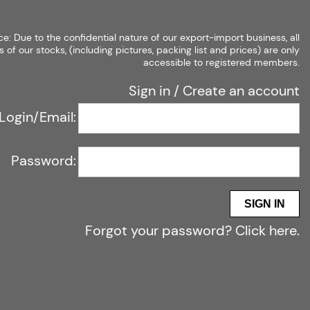
ce: Due to the confidential nature of our export-import business, all
s of our stocks, (including pictures, packing list and prices) are only
accessible to registered members.
Sign in
/
Create an account
Login/Email:
Password:
SIGN IN
Forgot your password?
Click here
.
PINKO PREMIUM:
EKSKLUZYWNY STOCK
OBUWIA DAMSKIEGO - 24
SZT