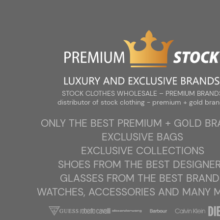
Zareje
STOCK CLOTHES WHOLESALE – PREMIUM BRANDS
distributor of stock clothing - premium + gold brands
STOCK CLOTHES WHOLESALE – PREMIUM BRAND
distributor of stock clothing - premium + gold bra
ONLY THE BEST PREMIUM + G0LD B
O firmie
EXCLUSIVE BAGS
EXCLUSIVE COLLECTIONS
Jesteś w:
»
- Buty Premium
»
PINKO PREMIUM: EKSKLUZYWNY STOC
SHOES FROM THE BEST DESIGNE
GLASSES FROM THE BEST BRAND
MENU
WATCHES, ACCESSORIES AND MANY MO
Hurtownia Outlet Premium Stock |
Luksusowa Odzież Markowa Hurt