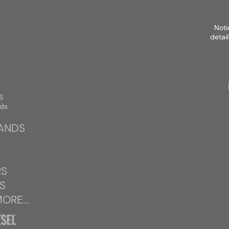
struj się
Zaloguj się
Select Language
▼
Noti
detail
S
nds
RANDS
K OBUWIA DAMSKIEGO - 24 SZT
RS
S
RE...