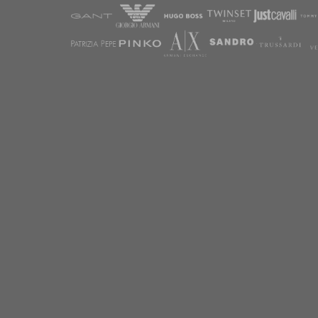
STREFA START-UP (Niski próg wejścia) –
KUPUJ LUKSUS BEZ FIRMY!
***Start-Up Premium*** | Pakiety
mini/mikro od 5 szt lub 9 kg
* Butikowy Start-Up | Pakiety od 24 sztuk lub
12 kg
LUKSUSOWE KOLEKCJE GEOGRAFICZNE
* Italian & French Luxury
* Scandinavian Modern Luxury
* TRENDY & SEZON | Pakiety na
Zamówienie
KATEGORIE PRODUKTOWE PREMIUM
- Odzież Markowa
- Buty Premium
- Torebki Luksusowe
- Bielizna Premium